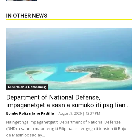
IN OTHER NEWS
Kabarruan a Damdamag
Department of National Defense,
impaganetget a saan a sumuko iti pagilian...
Bombo Roliza Jane Padilla
-
August 9, 2026 | 12:37 PM
Nainget nga impaganetget ti Department of National Defense
(DND) a saan a mabuteng iti Pilipinas iti tengnga ti tension iti Bajo
de Masinloc sadiay...