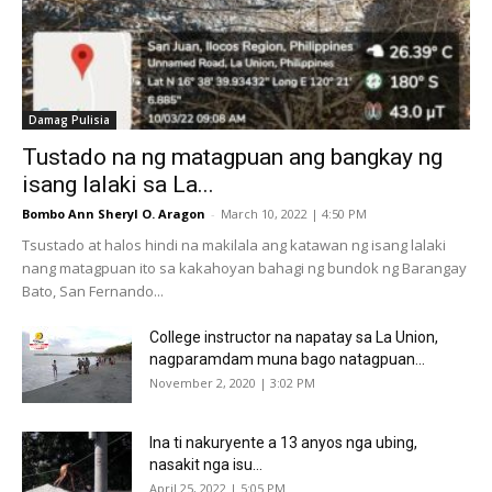
Damag Pulisia
Tustado na ng matagpuan ang bangkay ng
isang lalaki sa La...
Bombo Ann Sheryl O. Aragon
-
March 10, 2022 | 4:50 PM
Tsustado at halos hindi na makilala ang katawan ng isang lalaki
nang matagpuan ito sa kakahoyan bahagi ng bundok ng Barangay
Bato, San Fernando...
College instructor na napatay sa La Union,
nagparamdam muna bago natagpuan...
November 2, 2020 | 3:02 PM
Ina ti nakuryente a 13 anyos nga ubing,
nasakit nga isu...
April 25, 2022 | 5:05 PM