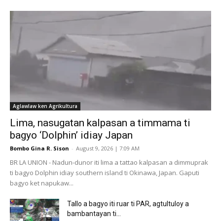
Aglawlaw ken Agrikultura
Lima, nasugatan kalpasan a timmama ti
bagyo ‘Dolphin’ idiay Japan
Bombo Gina R. Sison
-
August 9, 2026 | 7:09 AM
BR LA UNION - Nadun-dunor iti lima a tattao kalpasan a dimmuprak
ti bagyo Dolphin idiay southern island ti Okinawa, Japan. Gaputi
bagyo ket napukaw...
Tallo a bagyo iti ruar ti PAR, agtultuloy a
bambantayan ti...