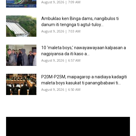
August 9, 2026 | 7:09 AM
Ambuklao ken Binga dams, nangibulos ti
danum iti tengnga ti agtul-tuloy...
August 9, 2026 | 7:03 AM
10 ‘maleta boys,’ nawayawayaan kalpasan a
nagpiyansa da iti kaso a...
August 9, 2026 | 6:57 AM
P20M-P25M, maipagarop a naidiaya kadagiti
maleta boys kasukat ti panangibabawi ti...
August 9, 2026 | 6:50 AM