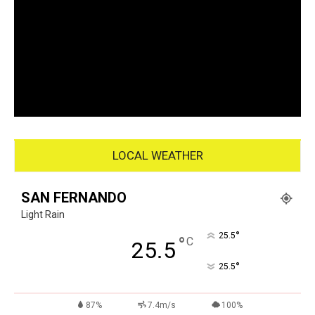
LOCAL WEATHER
SAN FERNANDO
Light Rain
°
25.5
°
C
25.5
°
25.5
87%
7.4m/s
100%