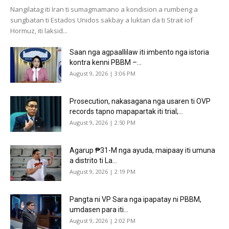
Nangilatag iti Iran ti sumagmamano a kondision a rumbeng a
sungbatan ti Estados Unidos sakbay a luktan da ti Strait iof
Hormuz, iti laksid...
Saan nga agpaallilaw iti imbento nga istoria
kontra kenni PBBM –...
August 9, 2026 | 3:06 PM
Prosecution, nakasagana nga usaren ti OVP
records tapno mapapartak iti trial;...
August 9, 2026 | 2:50 PM
Agarup ₱31-M nga ayuda, maipaay iti umuna
a distrito ti La...
August 9, 2026 | 2:19 PM
Pangta ni VP Sara nga ipapatay ni PBBM,
umdasen para iti...
August 9, 2026 | 2:02 PM